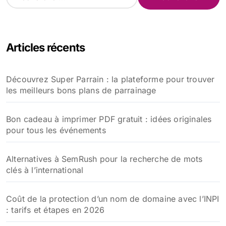
e
c
h
e
Articles récents
r
c
h
Découvrez Super Parrain : la plateforme pour trouver
e
les meilleurs bons plans de parrainage
r
:
Bon cadeau à imprimer PDF gratuit : idées originales
pour tous les événements
Alternatives à SemRush pour la recherche de mots
clés à l’international
Coût de la protection d’un nom de domaine avec l’INPI
: tarifs et étapes en 2026