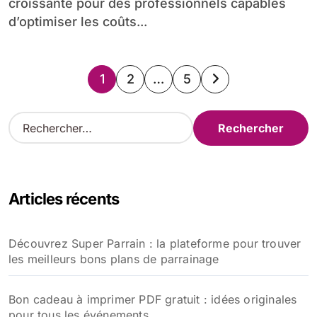
croissante pour des professionnels capables
d’optimiser les coûts...
Pagination
1
2
…
5
des
R
e
publications
c
h
e
Articles récents
r
c
h
Découvrez Super Parrain : la plateforme pour trouver
e
les meilleurs bons plans de parrainage
r
:
Bon cadeau à imprimer PDF gratuit : idées originales
pour tous les événements