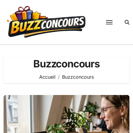
Passer
au
contenu
Buzzconcours
Accueil
Buzzconcours