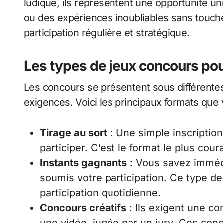
ludique, ils représentent une opportunité u
ou des expériences inoubliables sans toucher
participation régulière et stratégique.
Les types de jeux concours po
Les concours se présentent sous différente
exigences. Voici les principaux formats que
Tirage au sort
: Une simple inscriptio
participer. C’est le format le plus cour
Instants gagnants
: Vous savez imméd
soumis votre participation. Ce type 
participation quotidienne.
Concours créatifs
: Ils exigent une c
une vidéo, jugée par un jury. Ces conc