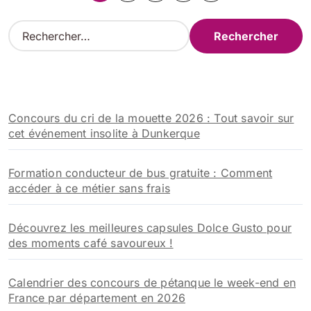
des
R
e
publications
c
h
e
r
Concours du cri de la mouette 2026 : Tout savoir sur
c
cet événement insolite à Dunkerque
h
e
r
Formation conducteur de bus gratuite : Comment
accéder à ce métier sans frais
:
Découvrez les meilleures capsules Dolce Gusto pour
des moments café savoureux !
Calendrier des concours de pétanque le week-end en
France par département en 2026