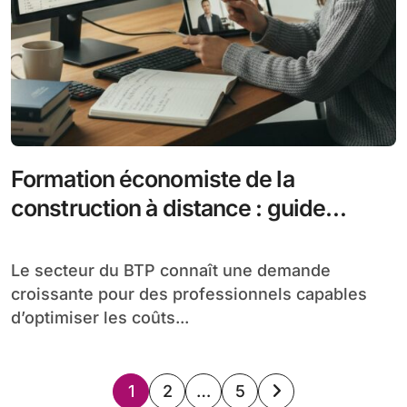
Formation économiste de la
construction à distance : guide
complet pour se lancer
Le secteur du BTP connaît une demande
croissante pour des professionnels capables
d’optimiser les coûts...
Pagination
1
2
…
5