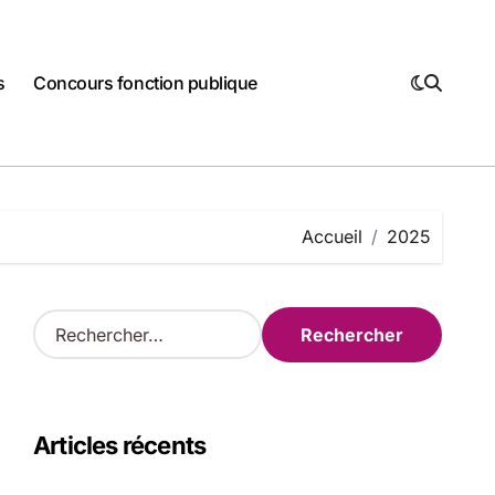
s
Concours fonction publique
Accueil
2025
R
e
c
h
e
Articles récents
r
c
h