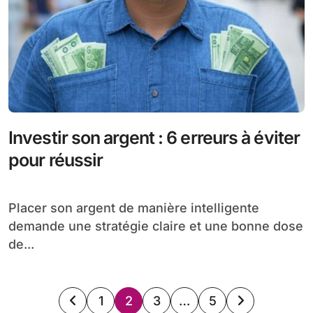
Investir son argent : 6 erreurs à éviter
pour réussir
Placer son argent de manière intelligente
demande une stratégie claire et une bonne dose
de...
Pagination
1
2
3
…
5