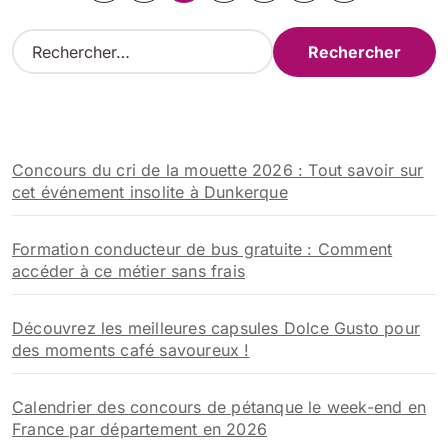
des
R
e
publications
c
h
e
r
Concours du cri de la mouette 2026 : Tout savoir sur
c
cet événement insolite à Dunkerque
h
e
r
Formation conducteur de bus gratuite : Comment
accéder à ce métier sans frais
:
Découvrez les meilleures capsules Dolce Gusto pour
des moments café savoureux !
Calendrier des concours de pétanque le week-end en
France par département en 2026