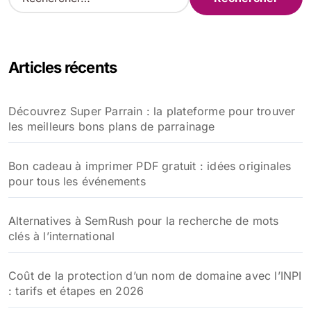
e
c
h
e
Articles récents
r
c
h
Découvrez Super Parrain : la plateforme pour trouver
e
les meilleurs bons plans de parrainage
r
:
Bon cadeau à imprimer PDF gratuit : idées originales
pour tous les événements
Alternatives à SemRush pour la recherche de mots
clés à l’international
Coût de la protection d’un nom de domaine avec l’INPI
: tarifs et étapes en 2026